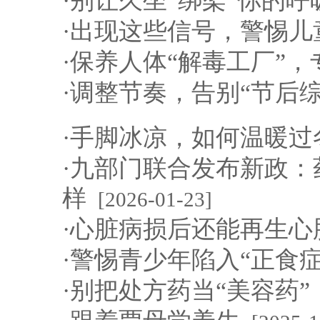
·
别让久坐“绑架”你的呼
·
出现这些信号，警惕儿
·
保养人体“解毒工厂”，
·
调整节奏，告别“节后综
·
手脚冰凉，如何温暖过
·
九部门联合发布新政：
样
[2026-01-23]
·
心脏病损后还能再生心
·
警惕青少年陷入“正食症
·
别把处方药当“美容药”