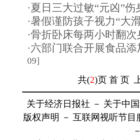
·
夏日三大过敏“元凶”伤
·
暑假谨防孩子视力“大滑
·
骨折卧床每两小时翻次
·
六部门联合开展食品添
09]
共(
2
)页
首 页
关于经济日报社
－
关于中国
版权声明
－
互联网视听节目