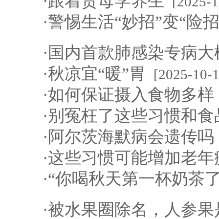
·
跟着贾母学养生
[2025-1
·
警惕生活“妙招”变“险招
·
国内首款肺感染专病大
·
秋凉宜“暖”胃
[2025-10-1
·
如何保证摄入食物多样
·
别冤枉了这些习惯和食
·
阿尔茨海默病会遗传吗
·
这些习惯可能增加老年
·
“你喝秋天第一杯奶茶了
·
被水果圈除名，人参果